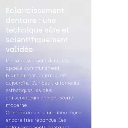
Éclaircissement
dentaire : une
technique sûre et
scientifiquement
validée
L’éclaircissement dentaire,
appelé communément
blanchiment dentaire, est
aujourd’hui l’un des traitements
esthétiques les plus
conservateurs en dentisterie
moderne.
Contrairement à une idée reçue
encore très répandue, les
éclaircissements dentaires