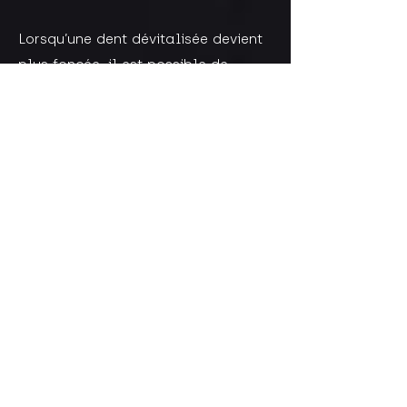
​Lorsqu’une dent dévitalisée devient
plus foncée, il est possible de
réaliser un éclaircissement interne.​
Le principe consiste à éclaircir la
dent de l’intérieur afin de traiter
directement la dyschromie
responsable de la coloration.
​Cette technique est utilisée pour
traiter les dyschromies des dents
dévitalisées.
Pourquoi combiner