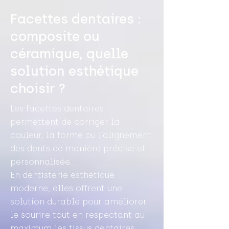
Facettes dentaires :
composite ou
céramique, quelle
solution esthétique
choisir ?
Les facettes dentaires
permettent de corriger la
couleur, la forme ou l’alignement
des dents de manière précise et
personnalisée.
En dentisterie esthétique
moderne, elles offrent une
solution durable pour améliorer
le sourire tout en respectant au
maximum les tissus dentaires.