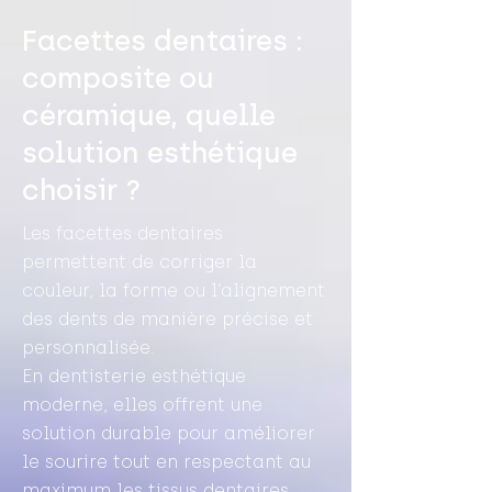
Facettes dentaires :
composite ou
céramique, quelle
solution esthétique
choisir ?
Les facettes dentaires
permettent de corriger la
couleur, la forme ou l’alignement
des dents de manière précise et
personnalisée.
En dentisterie esthétique
moderne, elles offrent une
solution durable pour améliorer
le sourire tout en respectant au
maximum les tissus dentaires.